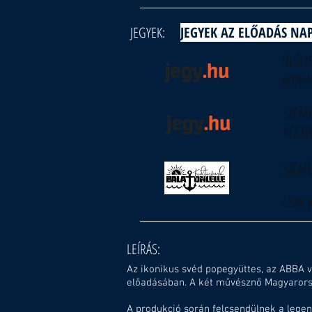
JEGYEK:
JEGYEK AZ ELŐADÁS NAP
ÜLŐHE
AZONN
SZEMÉ
KÉSZP
SZEMÉ
CSAK 
LEÍRÁS:
Az ikonikus svéd popegyüttes, az ABBA v
előadásában. A két művésznő Magyarorsz
A produkció során felcsendülnek a lege