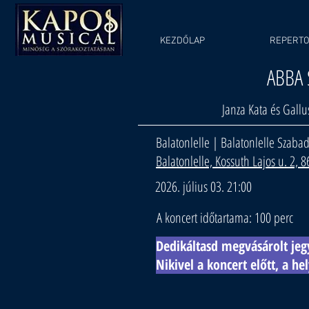
KEZDŐLAP
REPERT
ABBA
Janza Kata és Gall
Balatonlelle | Balatonlelle Szabad
Balatonlelle, Kossuth Lajos u. 2, 
2026. július 03. 21:00
A koncert időtartama: 100 perc
Dedikáltasd megvásárolt jegy
Nikivel a koncert előtt, a he