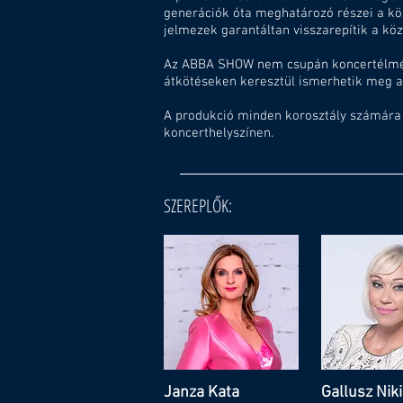
generációk óta meghatározó részei a kön
jelmezek garantáltan visszarepítik a kö
Az ABBA SHOW nem csupán koncertélmény
átkötéseken keresztül ismerhetik meg az
A produkció minden korosztály számára ö
koncerthelyszínen.
SZEREPLŐK:
Janza Kata
Gallusz Niki