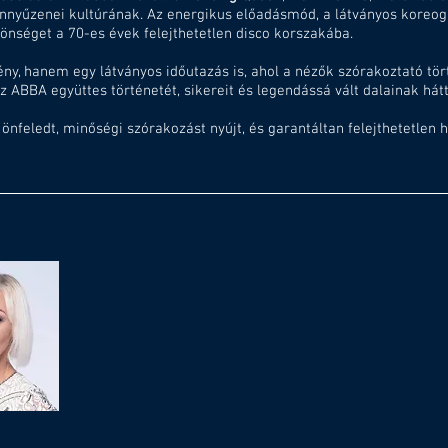
nyűzenei kultúrának. Az energikus előadásmód, a látványos koreográ
zönséget a 70-es évek felejthetetlen disco korszakába.
, hanem egy látványos időutazás is, ahol a nézők szórakoztató tö
 ABBA együttes történetét, sikereit és legendássá vált dalainak hátt
nfeledt, minőségi szórakozást nyújt, és garantáltan felejthetetlen