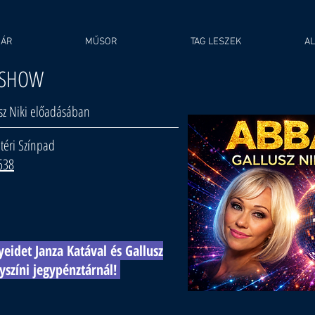
OÁR
MŰSOR
TAG LESZEK
AL
 SHOW
usz Niki előadásában
téri Színpad
8638
eidet Janza Katával és Gallusz
lyszíni jegypénztárnál!