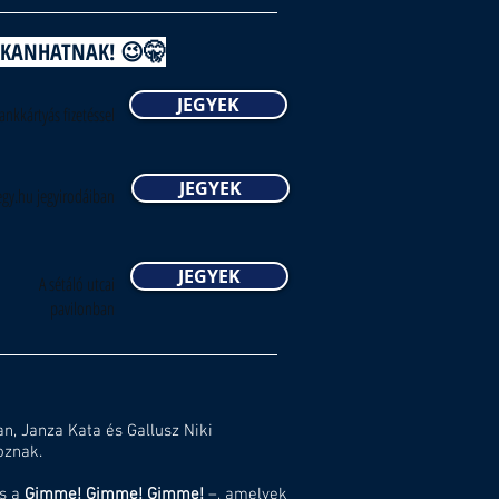
UKKANHATNAK! 😉🤫
JEGYEK
ankkártyás fizetéssel
JEGYEK
egy.hu jegyirodáiban
JEGYEK
A sétáló utcai
pavilonban
n, Janza Kata és Gallusz Niki
oznak.
s a
Gimme! Gimme! Gimme!
–, amelyek