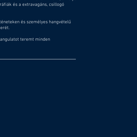
fiák és a extravagáns, csillogó
rténeteken és személyes hangvételű
erét.
 hangulatot teremt minden