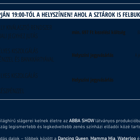
JÁN 19:00-TÓL A HELYSZÍNEN! AHOL A SZTÁROK IS FELB
LY KIVÁLASZTÓ RENDSZER
min. 697 Ft kezelési költség
B
ALI JEGYHEZ JUTÁS
LYES KISZOLGÁLÁS
Helyszíni jegyvásárlás
A j
ÉNZZEL ÉS BANKKÁRTYÁVAL
LYES KISZOLGÁLÁS
Helyszíni jegyvásárlás
KÉSZPÉNZZEL
ilághírű slágerei kelnek életre az
ABBA SHOW
látványos produkcióba
ág legismertebb és legkedveltebb zenés színházi előadói közé tart
ndás dalok – többek között a
Dancing Queen
,
Mamma Mia
,
Waterloo
é