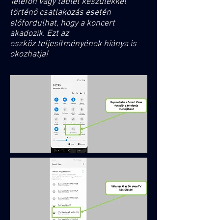
Telefon vagy tablet készülékkel
történő csatlakozás esetén
előfordulhat, hogy a koncert
akadozik. Ezt az
eszköz teljesítményének hiánya is
okozhatja!