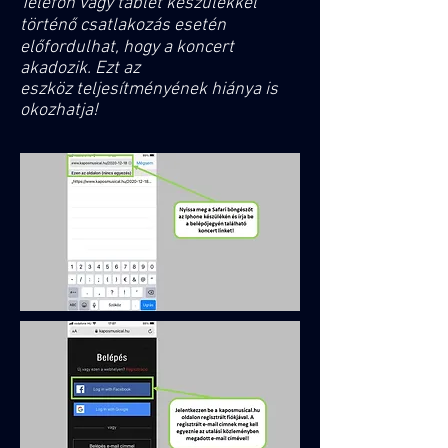
Telefon vagy tablet készülékkel
történő csatlakozás esetén
előfordulhat, hogy a koncert
akadozik. Ezt az
eszköz teljesítményének hiánya is
okozhatja!