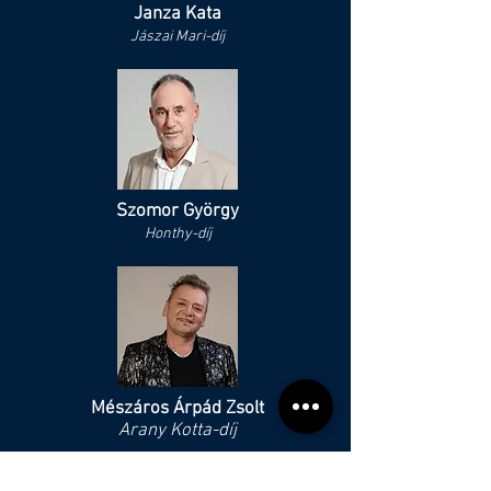
Janza Kata
Jászai Mari-díj
Szomor György
Honthy-díj
Mészáros Árpád Zsolt
Arany Kotta-díj