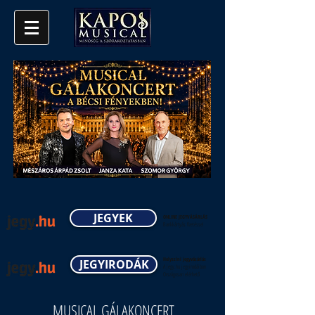
JEGYEK
ONLINE JEGYVÁSÁRLÁS
Bankkártyás fizetéssel
Helyszíni jegyvásárlás
JEGYIRODÁK
A jegy.hu jegyirodáiban
Országosan elérhető
MUSICAL GÁLAKONCERT