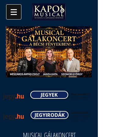
JEGYEK
ONLINE JEGYVÁSÁRLÁS
Bankkártyás fizetéssel
Helyszíni jegyvásárlás
JEGYIRODÁK
A jegy.hu jegyirodáiban
Országosan elérhető
MUSICAL GÁLAKONCERT