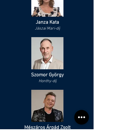
Janza Kata
Jászai Mari-díj
Szomor György
Honthy-díj
Mészáros Árpád Zsolt