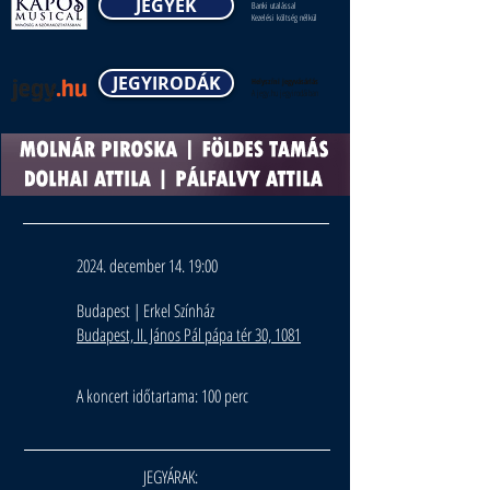
JEGYEK
Banki utalással
Kezelési költség nélkül
JEGYIRODÁK
Helyszíni jegyvásárlás
A jegy.hu jegyirodáiban
2024. december 14. 19:00
Budapest | Erkel Színház
Budapest, II. János Pál pápa tér 30, 1081
A koncert időtartama: 100 perc
JEGYÁRAK: