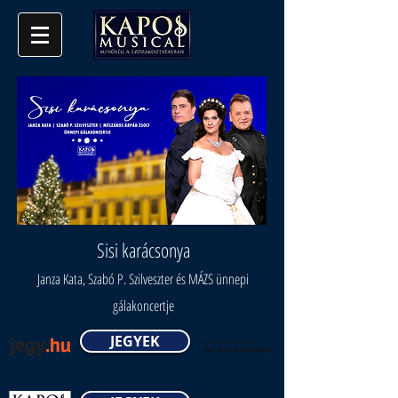
Sisi karácsonya
Janza Kata, Szabó P. Szilveszter és MÁZS ünnepi
gálakoncertje
JEGYEK
Bankkártyás fizetéssel
min. 697 Ft kezelési költség