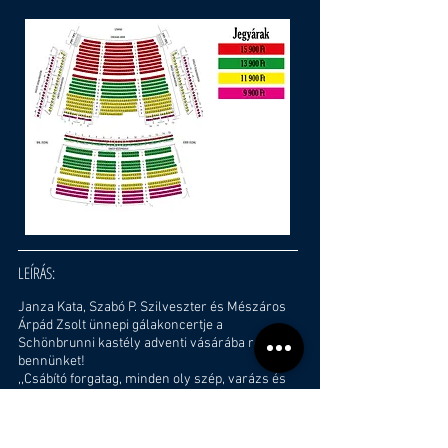
LEÍRÁS:
Janza Kata, Szabó P. Szilveszter és Mészáros
Árpád Zsolt ünnepi gálakoncertje a
Schönbrunni kastély adventi vásárába repít
bennünket!
,,Csábító forgatag, minden oly szép, varázs és
fény, ez Bécs!"
Élje át az ünnepi bécsi adventi vásár forgatagát
egy meghitt gálakoncerttel! A három művész