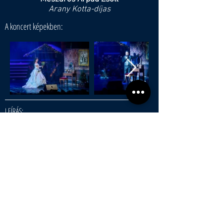
Arany Kotta-díjas
A koncert képekben:
LEÍRÁS:
Janza Kata, Mészáros Árpád Zsolt és Szomor
György ünnepi gálakoncertje a Schönbrunni
kastély adventi vásárába repít bennünket!
,,Csábító forgatag, minden oly szép, varázs és
fény, ez Bécs!"
Élje át az ünnepi bécsi adventi vásár forgatagát
egy meghitt gálakoncerttel! A három művész
lélekmelengető dalokkal készül ikonikus
szerepeikből és a témához illő karácsonyi
dalokból! A Sisi karácsonya ünnepi
gálakoncerten a forró puncs illatától és a