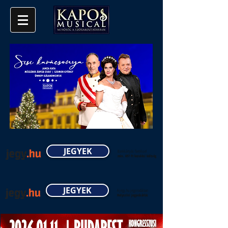
JEGYEK
Bankkártyás fizetéssel
min. 697 Ft kezelési költség
JEGYEK
A jegy.hu jegyirodáiban
Helyszíni jegyvásárlás