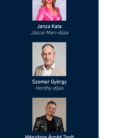
Janza Kata
Jászai Mari-díjas
Szomor György
Honthy-díjas
​Mészáros Árpád Zsolt