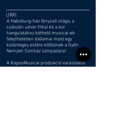
LEÍRÁS:
A Habsburg-ház fényűző világa, a
császári udvar titkai és a kor
hangulatához köthető musical-ek
felejthetetlen dallamai most egy
különleges estére költöznek a Győri
Nemzeti Színház színpadára!
A KaposMusical produkció varázslatos
előadásának háziasszonya Janza Kata,
az örök Elisabeth, aki mellett a
musicalszínpad két ikonikus művésze,
Kocsis Dénes és Szomor György lép
színpadra.
A koncert igazi időutazás:
arisztokratikus hangulat, korhű dallamok
és a musicalirodalom legszebb
gyöngyszemei elevenednek meg
zenekari kíséretben, miközben