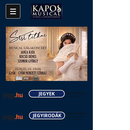
JEGYEK
ONLINE JEGYVÁSÁRLÁS
Bankkártyás fizetéssel
Helyszíni jegyvásárlás
JEGYIRODÁK
A jegy.hu jegyirodáiban
Országosan elérhető