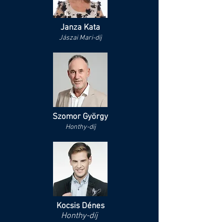
Janza Kata
Jászai Mari-díj
Szomor György
Honthy-díj
Kocsis Dénes
Honthy-díj