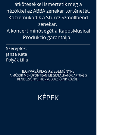
átkötésekkel ismertetik meg a
nézőkkel az ABBA zenekar történetét.
Közreműködik a Sturcz Szmollbend
zenekar.
A koncert minőségét a KaposMusical
Produkció garantálja.
Szereplők:
Janza Kata
Polyák Lilla
JEGYVÁSÁRLÁS AZ ESEMÉNYRE
A MŰSOR MENÜPONTBAN MEGTALÁLHATÓK AKTUÁLIS
RENDEZVÉNYEINK PRODUKCIÓINK KÖZÜL.
KÉPEK