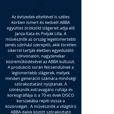
1/5
Az évtizedek elteltével is széles
körben ismert és kedvelt ABBA
együttes örökzöld slágereit adja elő
Janza Kata és Polyák Lilla. A
művésznők az ország legelismertebb
zenés színházi szereplői, akik töretlen
sikerrel tartják életben egyedülálló
színvonalon, nagyzenekar
közreműködésével az ABBA kultuszt.
A produkció során felcsendülnek a
legismertebb slágerek, melyek
minden generáció számára minőségi
szórakoztatást nyújtanak. A
színésznők extravagáns ruhája és
koreográfiája is a 70-es évek DISCO
korszakába repíti vissza a
közönséget. A művésznők a világhírű
ABBA dalok között szórakoztató